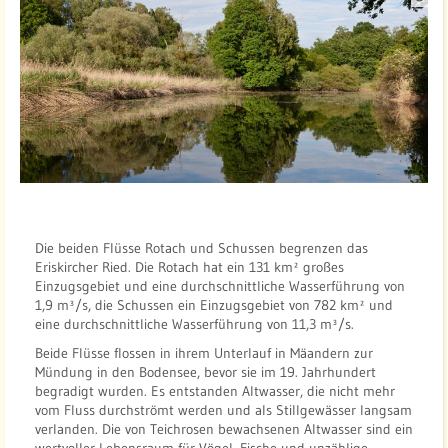
u
e
l
l
e
:
G
.
K
e
Die beiden Flüsse Rotach und Schussen begrenzen das
r
Eriskircher Ried. Die Rotach hat ein 131 km² großes
s
Einzugsgebiet und eine durchschnittliche Wasserführung von
t
1,9 m³/s, die Schussen ein Einzugsgebiet von 782 km² und
i
eine durchschnittliche Wasserführung von 11,3 m³/s.
n
Beide Flüsse flossen in ihrem Unterlauf in Mäandern zur
g
Mündung in den Bodensee, bevor sie im 19. Jahrhundert
begradigt wurden. Es entstanden Altwasser, die nicht mehr
vom Fluss durchströmt werden und als Stillgewässer langsam
verlanden. Die von Teichrosen bewachsenen Altwasser sind ein