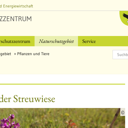
d Energiewirtschaft
ZZENTRUM
rschutzzentrum
Naturschutzgebiet
Service
gebiet
Pflanzen und Tiere
der Streuwiese
©
u
e