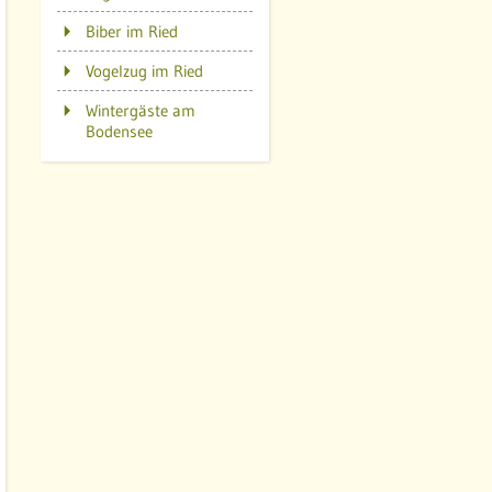
N
Biber im Ried
Vogelzug im Ried
e
Wintergäste am
G
Bodensee
K