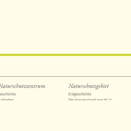
Naturschutzzentrum
Naturschutzgebiet
eschichte
Erdgeschichte
Aufgaben
Der Wasserstand macht´s!
rganisation
Nutzungsgeschichte
Unser Team
Landschaftspflege
reiwilliges Ökologisches Jahr (FÖJ)
Lebensräume
nterstützen Sie uns
Pflanzen und Tiere
Freizeit und Naturschutz