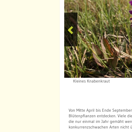
P
r
e
v
i
o
Kleines Knabenkraut
u
s
Von Mitte April bis Ende September
Blütenpflanzen entdecken. Viele d
die nur einmal im Jahr gemäht wer
konkurrenzschwachen Arten nicht übe