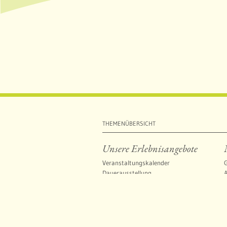
THEMENÜBERSICHT
Unsere Erlebnisangebote
Veranstaltungskalender
G
Dauerausstellung
Wechselausstellungen
O
Gruppenangebote
Was Sie beachten sollten
F
U