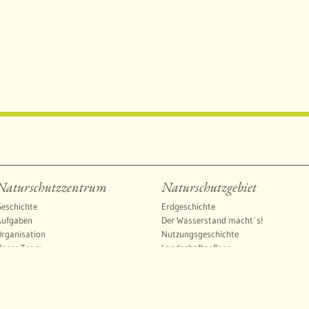
Naturschutzzentrum
Naturschutzgebiet
eschichte
Erdgeschichte
Aufgaben
Der Wasserstand macht´s!
rganisation
Nutzungsgeschichte
Unser Team
Landschaftspflege
reiwilliges Ökologisches Jahr (FÖJ)
Lebensräume
nterstützen Sie uns
Pflanzen und Tiere
Freizeit und Naturschutz
Bedeutende Naturschutzgebiete