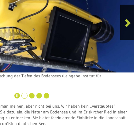
l
e
:
x
.
t
e
r
s
t
i
schung der Tiefen des Bodensees (Leihgabe Institut für
n
g
 man meinen, aber nicht bei uns. Wir haben kein „verstaubtes“
e dazu ein, die Natur am Bodensee und im Eriskircher Ried in einer
g zu entdecken. Sie bietet faszinierende Einblicke in die Landschaft
m größten deutschen See.