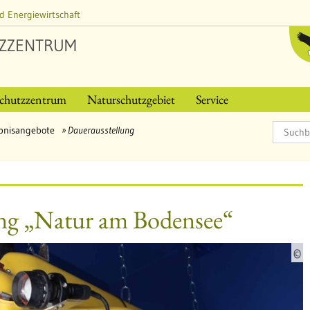
d Energiewirtschaft
ZZENTRUM
chutzzentrum
Naturschutzgebiet
Service
bnisangebote
Dauerausstellung
ng „Natur am Bodensee“
©
u
e
l