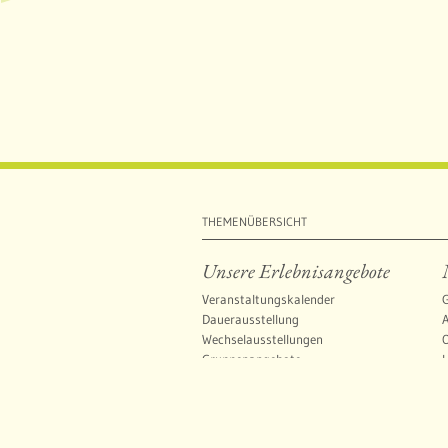
THEMENÜBERSICHT
Unsere Erlebnisangebote
Veranstaltungskalender
G
Dauerausstellung
Wechselausstellungen
O
Gruppenangebote
Was Sie beachten sollten
F
U