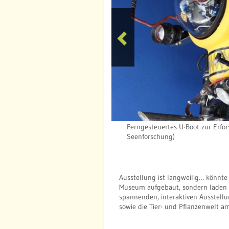
P
r
e
v
i
o
Ferngesteuertes U-Boot zur Erfor
Seenforschung)
u
s
Ausstellung ist langweilig… könnte
Museum aufgebaut, sondern laden Si
spannenden, interaktiven Ausstellun
sowie die Tier- und Pflanzenwelt a