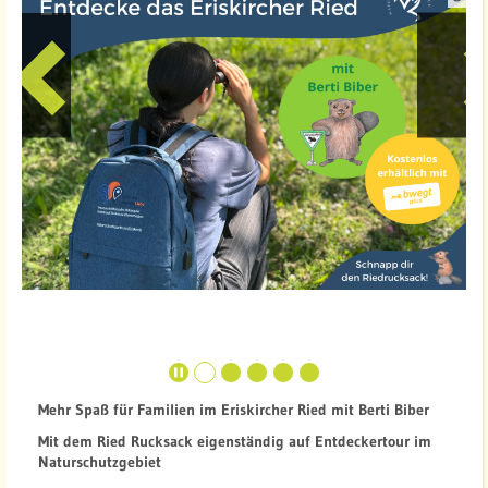
P
u
e
r
e
l
l
e
x
e
:
v
t
i
o
u
s
Mehr Spaß für Familien im Eriskircher Ried mit Berti Biber
Mit dem Ried Rucksack eigenständig auf Entdeckertour im
Naturschutzgebiet